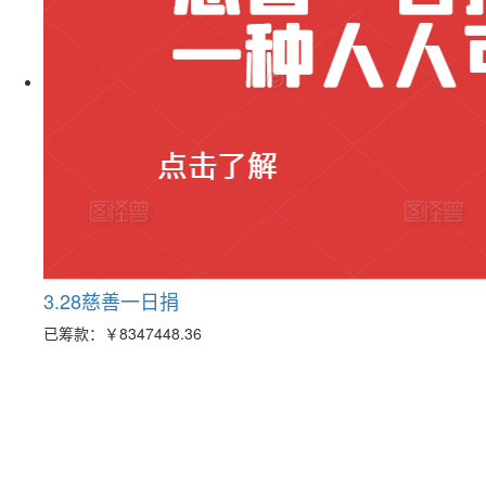
3.28慈善一日捐
已筹款：
￥8347448.36