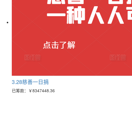
3.28慈善一日捐
已筹款：
￥8347448.36