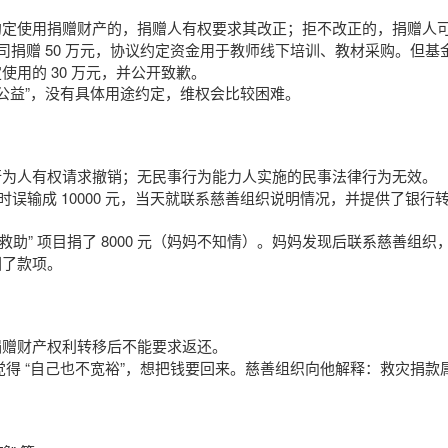
约定使用捐赠财产的，捐赠人有权要求其改正；拒不改正的，捐赠人
教育公司捐赠 50 万元，协议约定资金用于教师线下培训、教材采购。但
用的 30 万元，并公开致歉。
于公益”，没有具体用途约定，维权会比较困难。
行为人有权请求撤销；无民事行为能力人实施的民事法律行为无效。
，操作时误输成 10000 元，当天就联系慈善组织说明情况，并提供了
动物救助” 项目捐了 8000 元（妈妈不知情）。妈妈发现后联系慈
回了款项。
捐赠财产权利转移后不能要求返还。
第二天觉得 “自己也不宽裕”，想把钱要回来。慈善组织向他解释：救灾