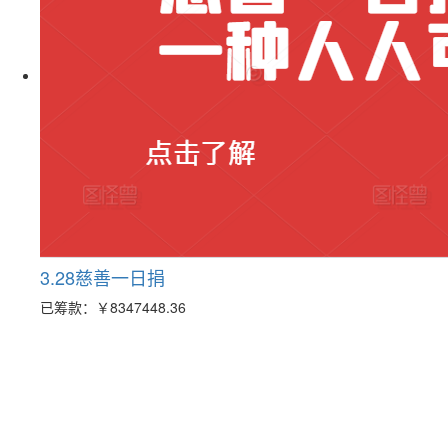
3.28慈善一日捐
已筹款：
￥8347448.36