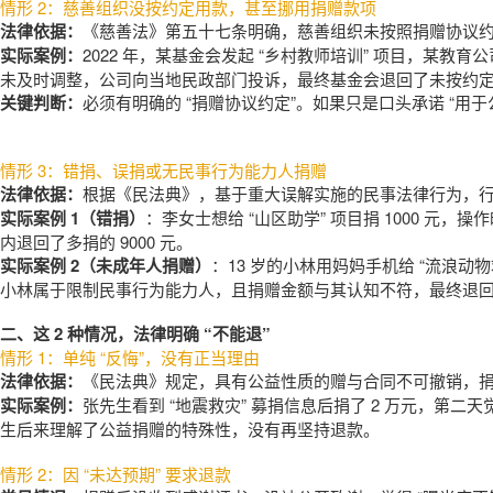
情形 2：慈善组织没按约定用款，甚至挪用捐赠款项
法律依据：
《慈善法》第五十七条明确，慈善组织未按照捐赠协议
实际案例：
2022 年，某基金会发起 “乡村教师培训” 项目，某
未及时调整，公司向当地民政部门投诉，最终基金会退回了未按约定使
关键判断：
必须有明确的 “捐赠协议约定”。如果只是口头承诺 “用
情形 3：错捐、误捐或无民事行为能力人捐赠
法律依据：
根据《民法典》，基于重大误解实施的民事法律行为，
实际案例 1（错捐）
：李女士想给 “山区助学” 项目捐 1000 元
内退回了多捐的 9000 元。
实际案例 2（未成年人捐赠）
：13 岁的小林用妈妈手机给 “流浪
小林属于
限制民事行为能力人
，且捐赠金额与其认知不符，最终退
二、这 2 种情况，法律明确 “不能退”
情形 1：单纯 “反悔”，没有正当理由
法律依据：
《民法典》规定，具有公益性质的赠与合同不可撤销，
实际案例：
张先生看到 “地震救灾” 募捐信息后捐了 2 万元，
生后来理解了公益捐赠的特殊性，没有再坚持退款。
情形 2：因 “未达预期” 要求退款