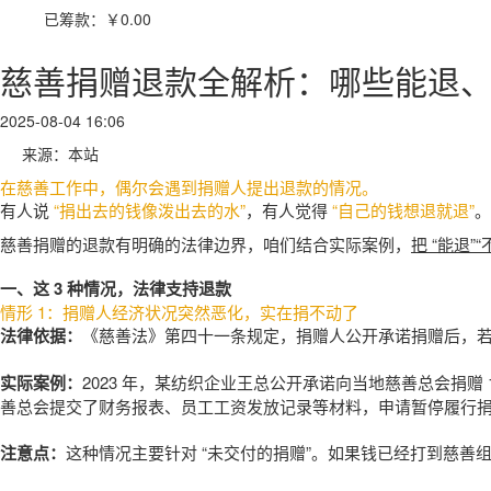
已筹款：
￥0.00
慈善捐赠退款全解析：哪些能退
2025-08-04 16:06
来源：本站
在慈善工作中，偶尔会遇到捐赠人提出退款的情况。
有人
说
“捐出去的钱像泼出去的水”
，有人觉得
“自己的钱想退就退”
。
慈善捐赠的退款有明确的法律边界，咱们结合实际案例，
把 “能退
一、这 3 种情况，法律支持退款
情形 1：捐赠人经济状况突然恶化，实在捐不动了
法律依据：
《慈善法》第四十一条规定，捐赠人公开承诺捐赠后，
实际案例：
2023 年，某纺织企业王总公开承诺向当地慈善总会捐赠
善总会提交了财务报表、员工工资发放记录等材料，申请暂停履行
注意点：
这种情况主要针对 “未交付的捐赠”。如果钱已经打到慈善组