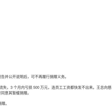
报告并公开说明后，可不再履行捐赠义务。
流失，3 个月内亏损 500 万元，连员工工资都快发不出来。王总向慈
终同意其暂缓捐赠。
捐赠。