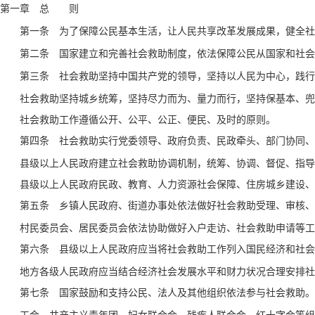
第一章
总
则
为了保障公民基本生活，让人民共享改革发展成果，健全社
第一条
国家建立和完善社会救助制度，依法保障公民从国家和社会
第二条
社会救助坚持中国共产党的领导，坚持以人民为中心，践行
第三条
社会救助坚持城乡统筹，坚持尽力而为、量力而行，坚持保基本、兜底
社会救助工作遵循公开、公平、公正、便民、及时的原则。
社会救助实行党委领导、政府负责、民政牵头、部门协同、
第四条
县级以上人民政府建立社会救助协调机制，统筹、协调、督促、指导有
县级以上人民政府民政、教育、人力资源社会保障、住房城乡建设、卫
乡镇人民政府、街道办事处依法做好社会救助受理、审核、
第五条
村民委员会、居民委员会依法协助做好入户走访、社会救助申请等工
县级以上人民政府应当将社会救助工作列入国民经济和社会
第六条
地方各级人民政府应当结合经济社会发展水平和财力状况合理安排社会
国家鼓励和支持公民、法人及其他组织依法参与社会救助。
第七条
工会、共产主义青年团、妇女联合会、残疾人联合会、红十字会等组