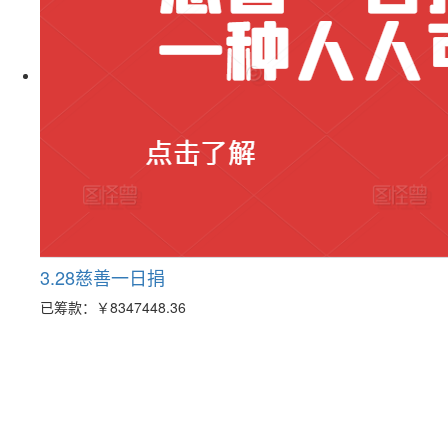
3.28慈善一日捐
已筹款：
￥8347448.36