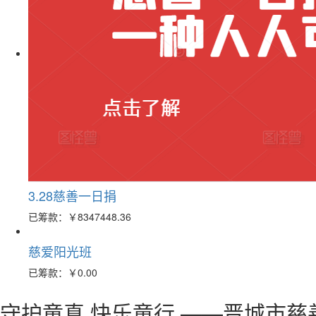
3.28慈善一日捐
已筹款：
￥8347448.36
慈爱阳光班
已筹款：
￥0.00
守护童真 快乐童行 ——晋城市