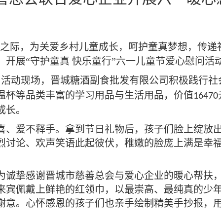
临之际，为关爱乡村儿童成长，呵护童真梦想，传
开展“守护童真 快乐童行”六一儿童节爱心慰问活
。活动现场，晋城糖酒副食批发有限公司积极践行社
温杯等品类丰富的学习用品与生活用品，价值
16470
成长。
喜、爱不释手。拿到节日礼物后，孩子们脸上绽放
烈讨论、欢声笑语此起彼伏，稚嫩的脸庞上满是幸
为诚挚感谢晋城市慈善总会与爱心企业的暖心帮扶
来宾佩戴上鲜艳的红领巾，以最崇高、最纯真的少
谢意。心怀感恩的孩子们也亲手绘制精美手抄报，