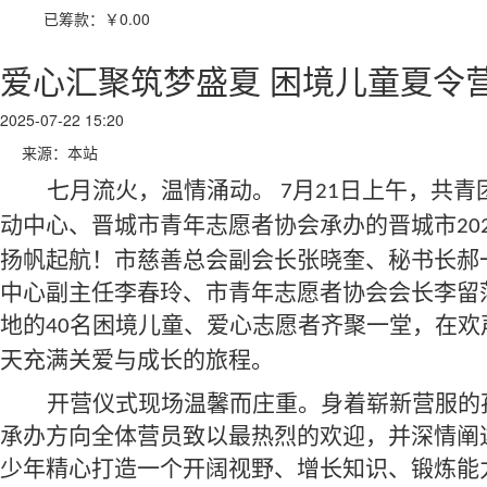
已筹款：
￥0.00
爱心汇聚筑梦盛夏 困境儿童夏令
2025-07-22 15:20
来源：本站
七月流火，温情涌动。
月
日上午，共青
7
21
动中心、晋城市青年志愿者协会承办的晋城市
20
扬帆起航！
市慈善总会副会长张晓奎、秘书长郝
中心副主任李春玲、市青年志愿者协会会长李留
地的
名困境
儿童
、爱心志愿者
齐聚一堂，
在
欢
40
天充满关爱与成长的旅程
。
开营仪式现场温馨而庄重。身着崭新营服的
承办方向全体营员致以最热烈的欢迎，并深情阐
少年精心打造一个开阔视野、增长知识、锻炼能