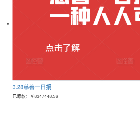
3.28慈善一日捐
已筹款：
￥8347448.36