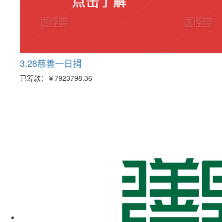
3.28慈善一日捐
已筹款：
￥7923798.36