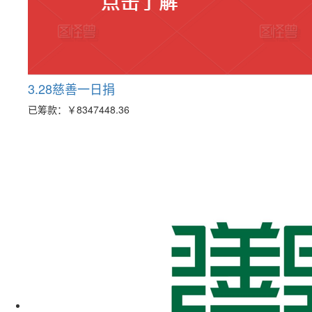
3.28慈善一日捐
已筹款：
￥8347448.36